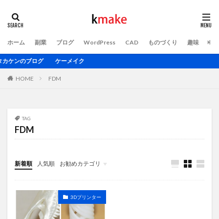
ホーム
副業
ブログ
WordPress
CAD
ものづくり
趣味
ト
ンのブログ ケーメイク
HOME
FDM
TAG
FDM
新着順
人気順
お勧めカテゴリ
3Dプリンター