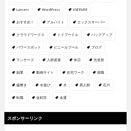
Lancers
WordPress
XSERVER
おすすめ！
アルバイト
エックスサーバー
クラウドワークス
トイプードル
バックアップ
パワースポット
ビニールプール
ブログ
ランサーズ
人材派遣
休日
光造形
副業
動画サイト
在宅ワーク
就職
歯磨き
水遊び
犬
異人館
石川
転職
金剣宮
金運
スポンサーリンク