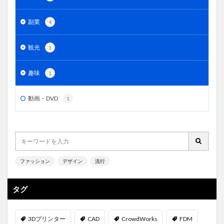
副業
4
観光
1
趣味
1
動画・DVD
1
ファッション
デザイン
流行
タグ
3Dプリンター
CAD
CrowdWorks
FDM