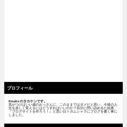
プロフィール
Kmake のタカケンです。
気がつけばいい歳のおっさんに。このままではダメだと思い、今後の人
生を楽しく変えるにはどうすればいいのか？自分に問い詰めるた結果、
『ブログサイトを作ろう！』と思い日々ガムシャラにブログを書く事に
しました。