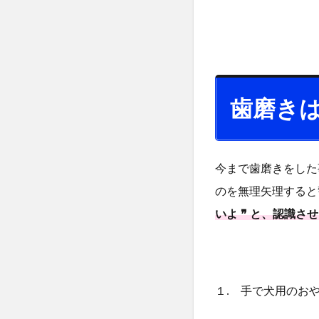
？
2.1
１
.
手
で
歯磨き
犬
用
の
お
今まで歯磨きをした
や
のを無理矢理すると
つ
いよ ❞
と、認識させ
を
あ
げ
る
。
１. 手で犬用のお
2.2