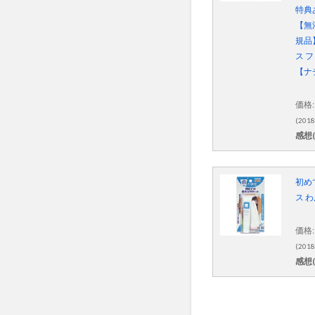
犬
特典
用
【無
の
規品
歯
ス 
ブ
【ナ
ラ
シ
価格:
や
(2018
シ
感想(
ー
ト
で
初め
歯
ス わ
磨
き
価格:
す
(2018
感想(
る
。
3