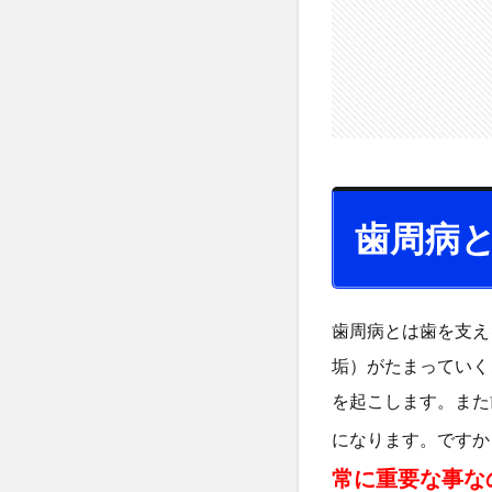
病
気
？
2
歯
磨
き
は
ど
歯周病
の
よ
う
に
歯周病とは歯を支え
し
垢）がたまっていく
た
ら
を起こします。また
い
になります。ですか
い
常に重要な事な
の