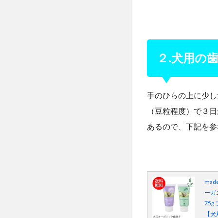
３
.
指
で
歯
２.犬用の
に
触
れ
手のひらの上に少し
る
よ
（豆粒程度）で３日
う
あるので、下記を参
に
な
る
。
made
2.4
ーガ
４
75g
.
【犬