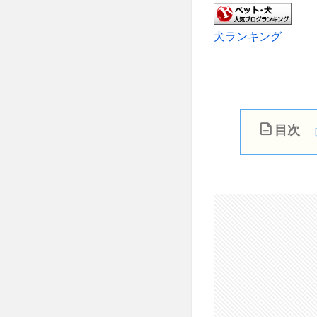
犬ランキング
目次
1
歯
周
病
と
は
ど
ん
な