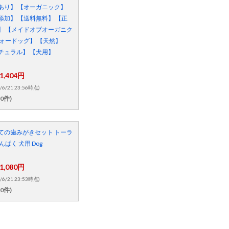
あり】 【オーガニック】
添加】 【送料無料】 【正
】 【メイドオブオーガニク
フォードッグ】 【天然】
チュラル】 【犬用】
1,404円
/6/21 23:56時点)
0件)
ての歯みがきセット トーラ
んぱく 犬用 Dog
1,080円
/6/21 23:53時点)
0件)