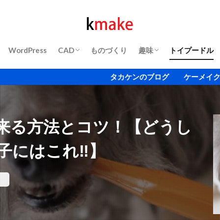
WordPress
CAD
ものづくり
趣味
トイプードル
3Dプリンター
動画・DVD
ゲーム
タカケンのブログ ケーメイク
来る方法とコツ！【どうし
子にはこれ‼】