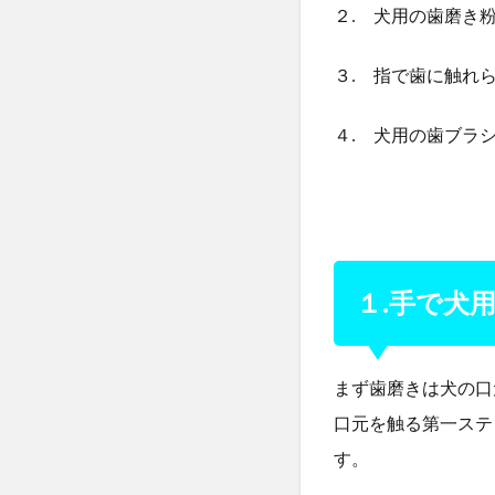
２
２. 犬用の歯磨き
.
犬
３. 指で歯に触れ
用
の
４. 犬用の歯ブラ
歯
磨
き
粉
の
味
を
１.手で犬
覚
え
さ
まず歯磨きは犬の口
せ
る
口元を触る第一ステ
。
す。
2.3