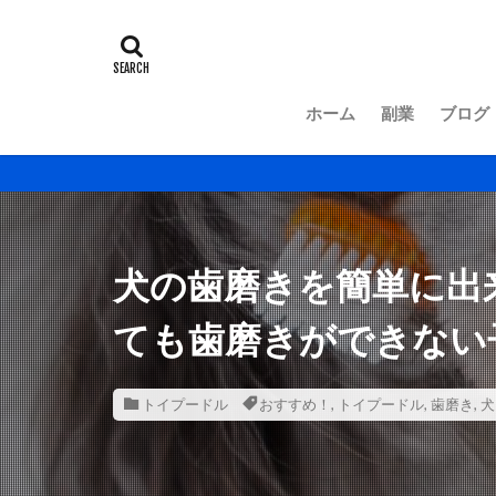
ホーム
副業
ブログ
犬の歯磨きを簡単に出
ても歯磨きができない
トイプードル
おすすめ！
,
トイプードル
,
歯磨き
,
犬