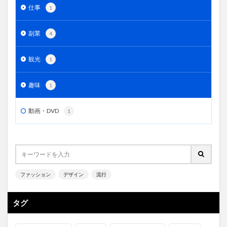
仕事
1
副業
4
観光
1
趣味
1
動画・DVD
1
ファッション
デザイン
流行
タグ