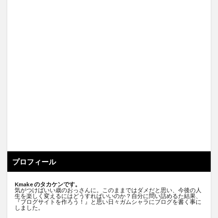
プロフィール
Kmake のタカケンです。
気がつけばいい歳のおっさんに。このままではダメだと思い、今後の人
生を楽しく変えるにはどうすればいいのか？自分に問い詰めるた結果、
『ブログサイトを作ろう！』と思い日々ガムシャラにブログを書く事に
しました。