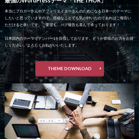
最強のWordPressテーマ「THE THOR」
本当にブロガーさんやアフィリエイターさんのためになる日本一のテーマに
したいと思っていますので、些細なことでも気が付いたのであればご報告い
ただけると幸いです。ご要望も、バグ報告も喜んで承っております！
日本国内のテーマでナンバー1を目指しております。どうか皆様のお力をお貸
しください。よろしくおねがいいたします。
THEME DOWNLOAD