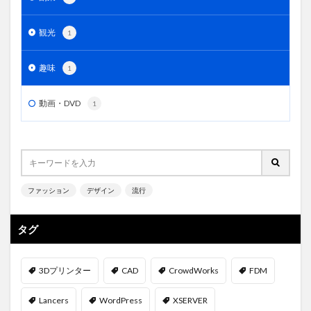
観光
1
趣味
1
動画・DVD
1
ファッション
デザイン
流行
タグ
3Dプリンター
CAD
CrowdWorks
FDM
Lancers
WordPress
XSERVER