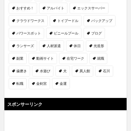
おすすめ！
アルバイト
エックスサーバー
クラウドワークス
トイプードル
バックアップ
パワースポット
ビニールプール
ブログ
ランサーズ
人材派遣
休日
光造形
副業
動画サイト
在宅ワーク
就職
歯磨き
水遊び
犬
異人館
石川
転職
金剣宮
金運
スポンサーリンク