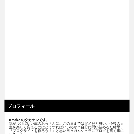
プロフィール
Kmake のタカケンです。
気がつけばいい歳のおっさんに。このままではダメだと思い、今後の人
生を楽しく変えるにはどうすればいいのか？自分に問い詰めるた結果、
『ブログサイトを作ろう！』と思い日々ガムシャラにブログを書く事に