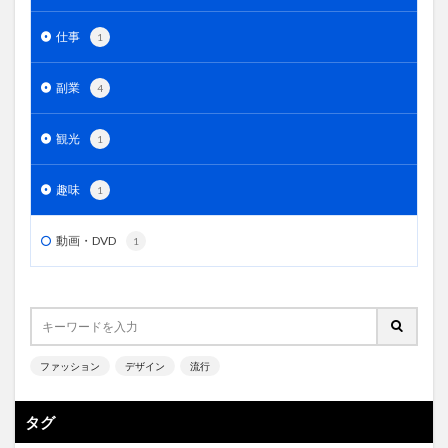
仕事
1
副業
4
観光
1
趣味
1
動画・DVD
1
ファッション
デザイン
流行
タグ