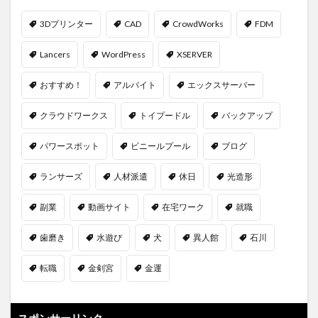
3Dプリンター
CAD
CrowdWorks
FDM
Lancers
WordPress
XSERVER
おすすめ！
アルバイト
エックスサーバー
クラウドワークス
トイプードル
バックアップ
パワースポット
ビニールプール
ブログ
ランサーズ
人材派遣
休日
光造形
副業
動画サイト
在宅ワーク
就職
歯磨き
水遊び
犬
異人館
石川
転職
金剣宮
金運
スポンサーリンク