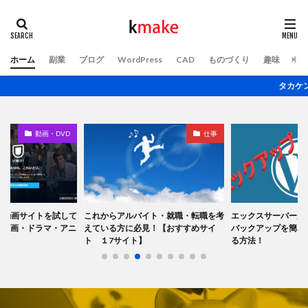
ホーム
副業
ブログ
WordPress
CAD
ものづくり
趣味
ト
タカケンのブログ
動画・DVD
仕事
 動画サイトを試して
これからアルバイト・就職・転職を考
エックスサーバーからW
Tで映画・ドラマ・アニ
えている方に必見！【おすすめサイ
バックアップを簡単
】
ト １7サイト】
る方法！