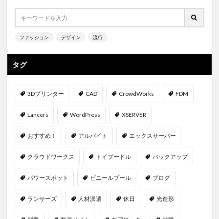
ファッション
デザイン
流行
タグ
3Dプリンター
CAD
CrowdWorks
FDM
Lancers
WordPress
XSERVER
おすすめ！
アルバイト
エックスサーバー
クラウドワークス
トイプードル
バックアップ
パワースポット
ビニールプール
ブログ
ランサーズ
人材派遣
休日
光造形