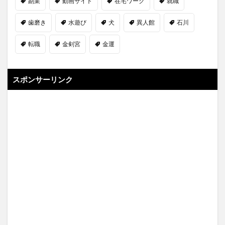
副業
動画サイト
在宅ワーク
就職
歯磨き
水遊び
犬
異人館
石川
転職
金剣宮
金運
スポンサーリンク