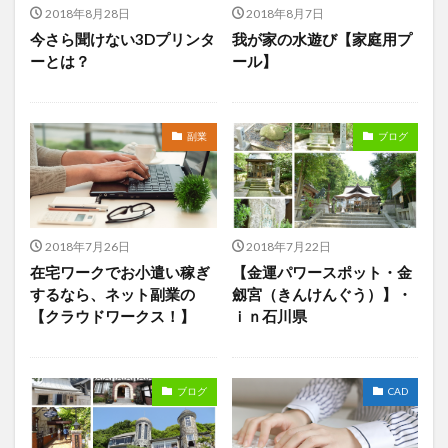
2018年8月28日
2018年8月7日
今さら聞けない3Dプリンタ
我が家の水遊び【家庭用プ
ーとは？
ール】
副業
ブログ
2018年7月26日
2018年7月22日
在宅ワークでお小遣い稼ぎ
【金運パワースポット・金
するなら、ネット副業の
劔宮（きんけんぐう）】・
【クラウドワークス！】
ｉｎ石川県
ブログ
CAD