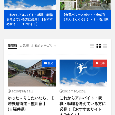
これからアルバイト・就職・転職
【金運パワースポット・金劔宮
を考えている方に必見！【おすす
（きんけんぐう）】・ｉｎ石川県
めサイト １7サイト】
新着順
人気順
お勧めカテゴリ
観光
仕事
2020年9月21日
2018年10月25日
ゆった～りしたいなら、【
これからアルバイト・就
若狭鯖街道・熊川宿 】
職・転職を考えている方に
(㏌福井県)
必見！【おすすめサイト
１7サイト】