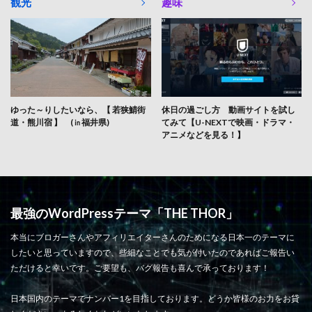
観光
趣味
ゆった～りしたいなら、【 若狭鯖街
休日の過ごし方 動画サイトを試し
道・熊川宿 】 (㏌福井県)
てみて【U-NEXTで映画・ドラマ・
アニメなどを見る！】
最強のWordPressテーマ「THE THOR」
本当にブロガーさんやアフィリエイターさんのためになる日本一のテーマに
したいと思っていますので、些細なことでも気が付いたのであればご報告い
ただけると幸いです。ご要望も、バグ報告も喜んで承っております！
日本国内のテーマでナンバー1を目指しております。どうか皆様のお力をお貸