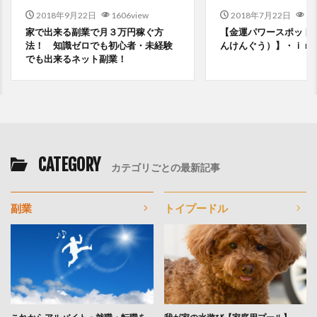
2018年9月22日
1606view
2018年7月22日
15
家で出来る副業で月３万円稼ぐ方
【金運パワースポット
法！ 知識ゼロでも初心者・未経験
んけんぐう）】・ｉｎ
でも出来るネット副業！
CATEGORY
カテゴリごとの最新記事
副業
トイプードル